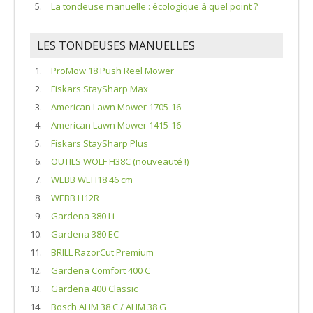
La tondeuse manuelle : écologique à quel point ?
LES TONDEUSES MANUELLES
ProMow 18 Push Reel Mower
Fiskars StaySharp Max
American Lawn Mower 1705-16
American Lawn Mower 1415-16
Fiskars StaySharp Plus
OUTILS WOLF H38C (nouveauté !)
WEBB WEH18 46 cm
WEBB H12R
Gardena 380 Li
Gardena 380 EC
BRILL RazorCut Premium
Gardena Comfort 400 C
Gardena 400 Classic
Bosch AHM 38 C / AHM 38 G