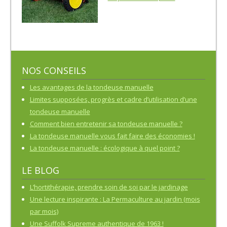
NOS CONSEILS
Les avantages de la tondeuse manuelle
Limites supposées, progrès et cadre d’utilisation d’une
tondeuse manuelle
Comment bien entretenir sa tondeuse manuelle ?
La tondeuse manuelle vous fait faire des économies !
La tondeuse manuelle : écologique à quel point ?
LE BLOG
L’hortithérapie, prendre soin de soi par le jardinage
Une lecture inspirante : La Permaculture au jardin (mois
par mois)
Une Suffolk Supreme authentique de 1963 !